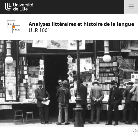
Aller
Cookies management panel
au
M
contenu
Analyses littéraires et histoire de la langue
ULR 1061