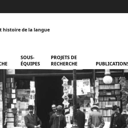
t histoire de la langue
menu Axes de recherche
SOUS-
menu Sous-équipes
PROJETS DE
menu Projets de
entation
CHE
ÉQUIPES
RECHERCHE
PUBLICATION