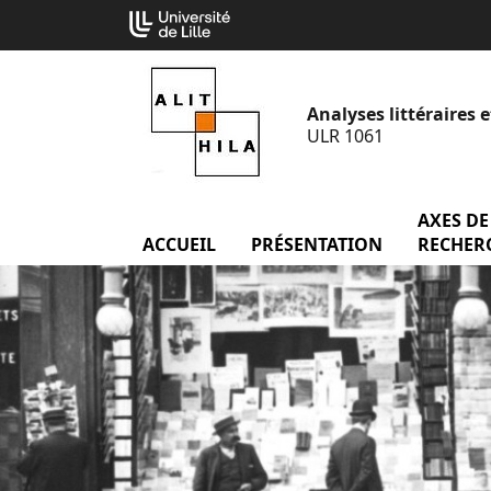
Aller
Cookies management panel
au
contenu
Analyses littéraires e
ULR 1061
AXES DE
ACCUEIL
menu Accueil
PRÉSENTATION
menu Prés
RECHER