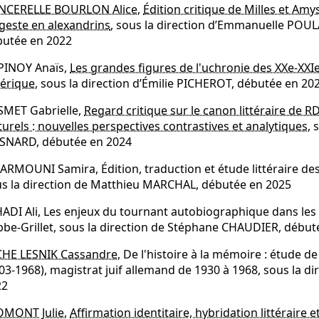
NCERELLE BOURLON Alice
,
Édition critique de Milles et A
geste en alexandrins
, sous la direction d’Emmanuelle PO
butée en 2022
PINOY Anaïs,
Les grandes figures de l'uchronie des XXe-XXIe 
érique
, sous la direction d’Émilie PICHEROT, débutée en 20
SMET Gabrielle,
Regard critique sur le canon littéraire de R
turels : nouvelles perspectives contrastives et analytiques
, 
SNARD, débutée en 2024
JARMOUNI Samira, Édition, traduction et étude littéraire de
s la direction de Matthieu MARCHAL, débutée en 2025
ADI Ali, Les enjeux du tournant autobiographique dans les
be-Grillet, sous la direction de Stéphane CHAUDIER, début
CHE LESNIK Cassandre
, De l'histoire à la mémoire : étude de
03-1968), magistrat juif allemand de 1930 à 1968, sous la d
22
OMONT Julie
,
Affirmation identitaire, hybridation littérair