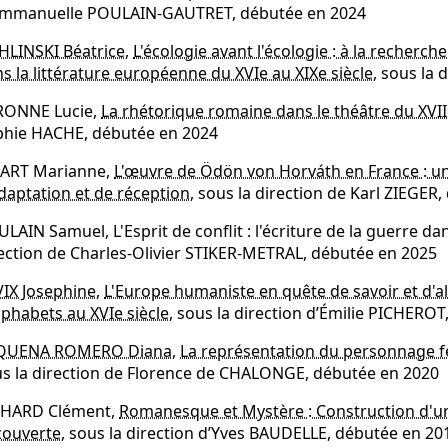
Emmanuelle POULAIN-GAUTRET, débutée en 2024
LINSKI Béatrice
,
L'écologie avant l'écologie : à la recherc
s la littérature européenne du XVIe au XIXe siècle
, sous la 
RONNE Lucie,
La rhétorique romaine dans le théâtre du XVII
phie HACHE, débutée en 2024
CART Marianne,
L'œuvre de Ödön von Horváth en France : un
daptation et de réception,
sous la direction de Karl ZIEGER
LAIN Samuel, L'Esprit de conflit : l'écriture de la guerre d
ection de Charles-Olivier STIKER-METRAL, débutée en 2025
IX Josephine
,
L'Europe humaniste en quête de savoir et d'alté
lphabets au XVIe siècle
, sous la direction d’Émilie PICHERO
QUENA ROMERO Diana
,
La représentation du personnage fé
s la direction de Florence de CHALONGE, débutée en 2020
CHARD Clément,
Romanesque et Mystère : Construction d'un
ouverte,
sous la direction d’Yves BAUDELLE, débutée en 20