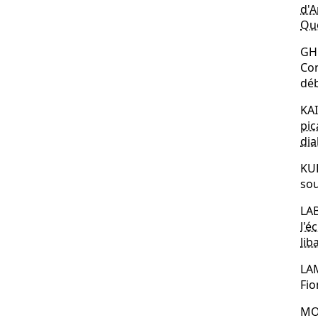
d'A
Qué
GHU
Con
dé
KAI
pic
dia
KU
sou
LAB
l'é
lib
LA
Fi
MO