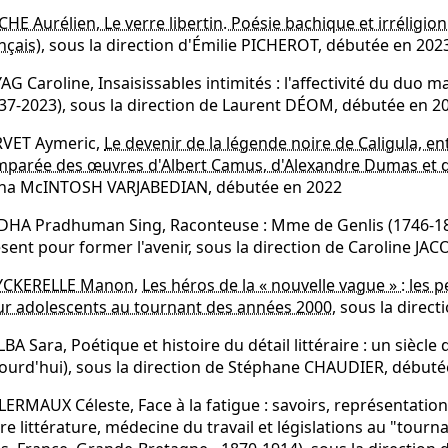
CHE Aurélien
,
Le verre libertin. Poésie bachique et irréligion (V
nçais)
, sous la direction d'Émilie PICHEROT, débutée en 202
AG Caroline, Insaisissables intimités : l'affectivité du duo
37-2023), sous la direction de Laurent DÉOM, débutée en 2
RVET Aymeric,
Le devenir de la légende noire de Caligula, en
parée des œuvres d'Albert Camus, d'Alexandre Dumas et d
ona McINTOSH VARJABEDIAN, débutée en 2022
HA Pradhuman Sing, Raconteuse : Mme de Genlis (1746-1830)
sent pour former l'avenir, sous la direction de Caroline J
YCKERELLE Manon
,
Les héros de la « nouvelle vague » : le
r adolescents au tournant des années 2000
, sous la dire
BA Sara, Poétique et histoire du détail littéraire : un siècle
ourd'hui), sous la direction de Stéphane CHAUDIER, débuté
LERMAUX Céleste, Face à la fatigue : savoirs, représentations
re littérature, médecine du travail et législations au "tourn