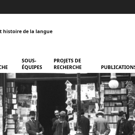
t histoire de la langue
menu Axes de recherche
SOUS-
menu Sous-équipes
PROJETS DE
menu Projets de
entation
CHE
ÉQUIPES
RECHERCHE
PUBLICATION