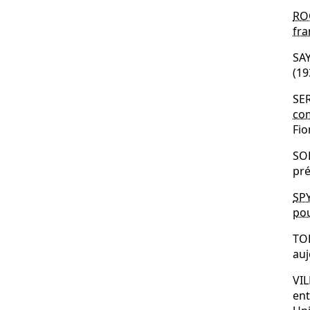
RO
fra
SAY
(19
SE
com
Fi
SOD
pré
SP
pou
TOL
auj
VIL
ent