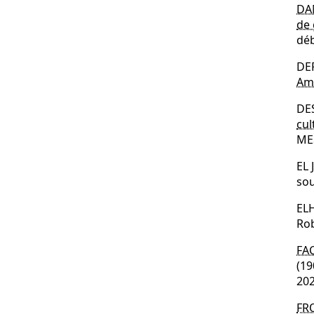
DA
de 
dé
DE
Am
DE
cul
ME
EL 
sou
ELH
Rob
FA
(19
20
FR