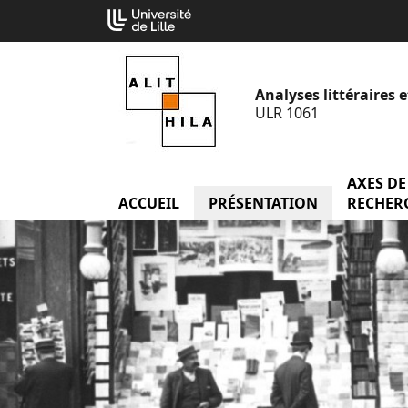
Aller
Cookies management panel
au
contenu
Analyses littéraires e
ULR 1061
AXES DE
ACCUEIL
menu Accueil
PRÉSENTATION
menu Prés
RECHER