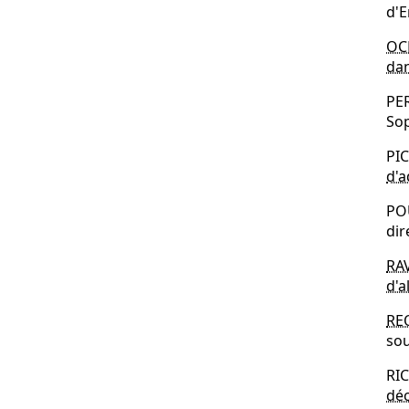
d'
OCH
dan
PE
So
PI
d'a
POU
dir
RAV
d'a
RE
sou
RI
déc