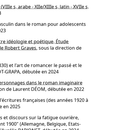
IIIe s. arabe - XIIe/XIIIe s. latin - XVIIe s.
3
 masculin dans le roman pour adolescents
023
tre idéologie et poétique. Étude
e Robert Graves,
sous la direction de
 et l'art de romancer le passé et le
ACOT-GRAPA, débutée en 2024
s personnages dans le roman imaginaire
ction de Laurent DÉOM, débutée en 2022
 d'écritures françaises (des années 1920 à
e en 2025
 et discours sur la fatigue ouvrière,
ant 1900" (Allemagne, Belgique, Etats-