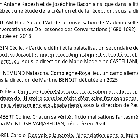
n Antane Kapesh et de Joséphine Bacon ainsi que dans la l
bec : une étude de la création et de la réception
, sous la 
LAM Hina Sarah, L'Art de la conversation de Mademoiselle
versations ou De l'essence des Conversations (1680-1692), 
butée en 2018
SIN Cécile,
« L'article défini et la palatalisation secondaire 
ard explorant le concept sociolinguistique de "frontière" et
lectaux »
, sous la direction de Marie-Madeleine CASTELLANI
HNEMUND Natascha,
Compiègne-Royallieu, un camp allem
s la direction de Martine BENOIT, débutée en 2025
Y Élisa,
Origine(s)-mère(s) et « matricialisation ». La fiction
criture de l'Histoire dans les récits d'écrivains francophones
anais, vietnamiens et subsahariens)
, sous la direction de P
MBERT Coline,
Chacun sa vérité : fictionnalisations fantasmé
ona McINTOSH VARJABEDIAN, débutée en 2024
REL Carole,
Des voix à la parole, l'énonciation dans la litté