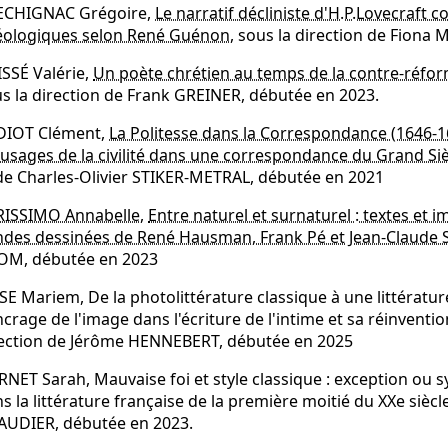
ECHIGNAC Grégoire,
Le narratif décliniste d'H.P.Lovecraft 
éologiques selon René Guénon
, sous la direction de Fion
SSÉ Valérie,
Un poète chrétien au temps de la contre-réforme
s la direction de Frank GREINER, débutée en 2023.
DIOT Clément,
La Politesse dans la Correspondance (1646-
 usages de la civilité dans une correspondance du Grand Siè
de Charles-Olivier STIKER-METRAL, débutée en 2021
RISSIMO Annabelle
,
Entre naturel et surnaturel : textes et 
des dessinées de René Hausman, Frank Pé et Jean-Claude S
OM, débutée en 2023
SE Mariem, De la photolittérature classique à une littérat
ncrage de l'image dans l'écriture de l'intime et sa réinventi
ection de Jérôme HENNEBERT, débutée en 2025
NET Sarah, Mauvaise foi et style classique : exception o
s la littérature française de la première moitié du XXe siècl
AUDIER, débutée en 2023.