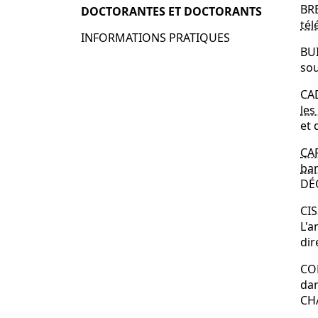
BR
DOCTORANTES ET DOCTORANTS
tél
INFORMATIONS PRATIQUES
BUI
sou
CA
les
et 
CA
ban
DÉ
CIS
L'a
dir
COR
dan
CH