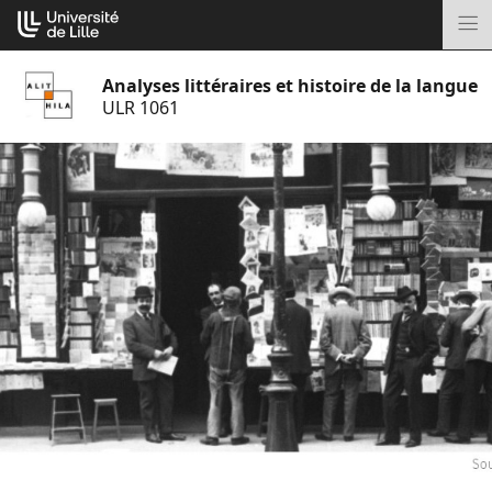
Aller
Cookies management panel
au
M
contenu
Analyses littéraires et histoire de la langue
ULR 1061