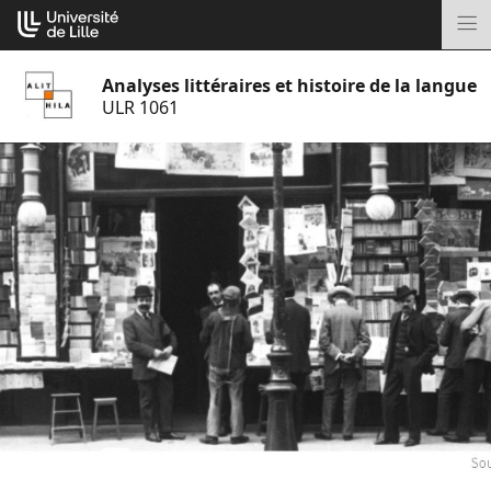
Aller
Cookies management panel
au
M
contenu
Analyses littéraires et histoire de la langue
ULR 1061