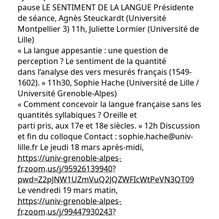
pause LE SENTIMENT DE LA LANGUE Présidente
de séance, Agnès Steuckardt (Université
Montpellier 3) 11h, Juliette Lormier (Université de
Lille)
« La langue appesantie : une question de
perception ? Le sentiment de la quantité
dans l’analyse des vers mesurés français (1549-
1602). » 11h30, Sophie Hache (Université de Lille /
Université Grenoble-Alpes)
« Comment concevoir la langue française sans les
quantités syllabiques ? Oreille et
parti pris, aux 17e et 18e siècles. » 12h Discussion
et fin du colloque Contact : sophie.hache@univ-
lille.fr Le jeudi 18 mars après-midi,
https://univ-grenoble-alpes-
fr.zoom.us/j/95926139940?
pwd=Z2pJNW1UZmVuQ2JQZWFIcWtPeVN3QT09
Le vendredi 19 mars matin,
https://univ-grenoble-alpes-
fr.zoom.us/j/99447930243?