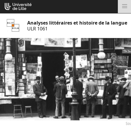
Aller
Cookies management panel
au
M
contenu
Analyses littéraires et histoire de la langue
ULR 1061