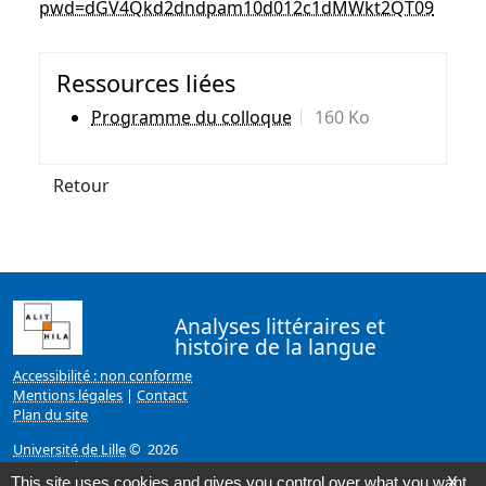
pwd=dGV4Qkd2dndpam10d012c1dMWkt2QT09
Ressources liées
Programme du colloque
160 Ko
Retour
Analyses littéraires et
histoire de la langue
Accessibilité : non conforme
Mentions légales
|
Contact
Plan du site
Université de Lille
© 2026
Page mise à jour le 14/12/2020 (12:22)
This site uses cookies and gives you control over what you want
X