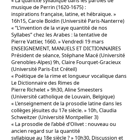
« La quantité syllabique dans les paroles de
musique de Perrin (1620-1675) :
inspirations française, latine, et hébraïque. »
16h15, Carole Boidin (Université Paris-Nanterre)
« “L’invention de la vraye quantité de nos
Syllabes” chez les Arabes : la tentative de
Pierre Vattier, 1660. » Vendredi 19 mars
ENSEIGNEMENT, MANUELS ET DICTIONNAIRES
Président de séance, Stéphane Macé (Université
Grenobles-Alpes) 9h, Claire Fourquet-Gracieux
(Université Paris-Est Créteil)
« Poétique de la rime et longueur vocalique dans
Le Dictionnaire des Rimes de
Pierre Richelet » 9h30, Aline Smeesters
(Université catholique de Louvain, Belgique)
« L’enseignement de la prosodie latine dans les
collèges jésuites du 17e siècle. » 10h, Claudia
Schweitzer (Université Montpellier 3)
« La prosodie de l’abbé d’Olivet : nouveau ou
ancien regard sur la quantité
syllabique au 18e siècle ? » 10h30, Discussion et