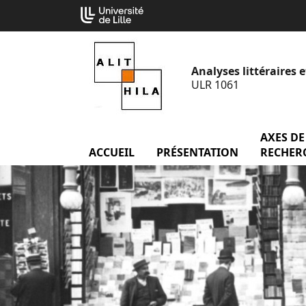
Aller
Cookies management panel
au
contenu
Analyses littéraires e
ULR 1061
AXES DE
ACCUEIL
menu Accueil
PRÉSENTATION
menu Prés
RECHER