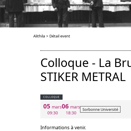
Alithila
>
Détail event
Colloque - La Bru
STIKER METRAL
COLLOQUE
05
06
mars
mars
Sorbonne Université
09:30
18:30
Informations à venir.