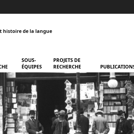
t histoire de la langue
menu Axes de recherche
SOUS-
menu Sous-équipes
PROJETS DE
menu Projets de
entation
CHE
ÉQUIPES
RECHERCHE
PUBLICATION