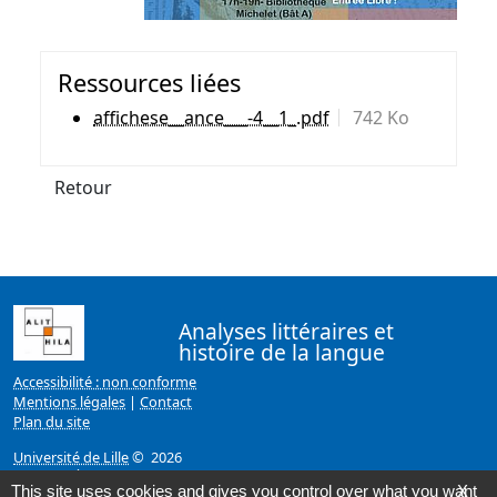
Ressources liées
affichese__ance___-4__1_.pdf
742 Ko
Retour
Analyses littéraires et
histoire de la langue
Accessibilité : non conforme
Mentions légales
|
Contact
Plan du site
Université de Lille
© 2026
Page mise à jour le 14/12/2020 (12:22)
This site uses cookies and gives you control over what you want
X