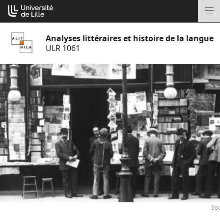
Aller
Cookies management panel
au
M
contenu
Analyses littéraires et histoire de la langue
ULR 1061