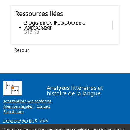
Ressources liées
Programme_JE_Desbordes-
Valmore.pdf
318 Ko
Retour
Analyses littéraires et
histoire de la langue
Accessibilité : non conforme
Mentions légales
|
Contact
Plan du site
Université de Lille
© 2026
Page mise à jour le 14/12/2020 (12:22)
This site uses cookies and gives you control over what you want
X