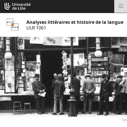
Aller
Cookies management panel
au
M
contenu
Analyses littéraires et histoire de la langue
ULR 1061