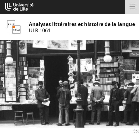
Aller
Cookies management panel
au
M
contenu
Analyses littéraires et histoire de la langue
ULR 1061