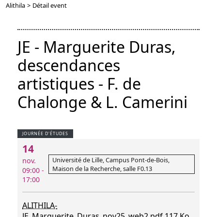
Alithila
>
Détail event
JE - Marguerite Duras,
descendances
artistiques - F. de
Chalonge & L. Camerini
JOURNÉE D'ÉTUDES
14
Université de Lille, Campus Pont-de-Bois,
nov.
Maison de la Recherche, salle F0.13
09:00 -
17:00
ALITHILA-
JE_Marguerite_Duras_nov25_web2.pdf
117 Ko