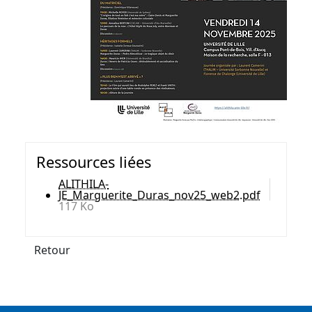
Ressources liées
ALITHILA-
JE_Marguerite_Duras_nov25_web2.pdf
117 Ko
Retour