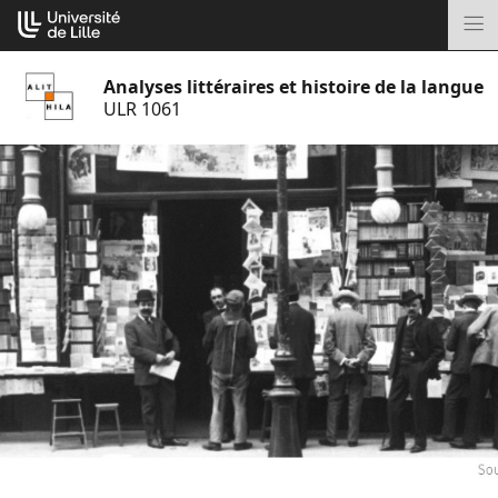
Aller
Cookies management panel
au
M
contenu
Analyses littéraires et histoire de la langue
ULR 1061