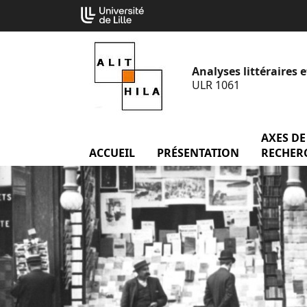
Aller
Cookies management panel
au
contenu
Analyses littéraires e
ULR 1061
AXES DE
ACCUEIL
menu Accueil
PRÉSENTATION
menu Prés
RECHER