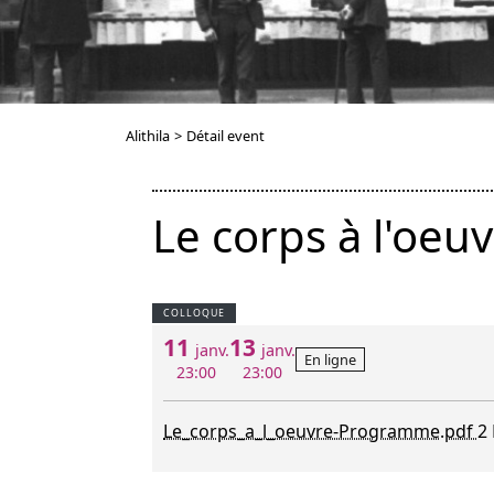
Alithila
>
Détail event
Le corps à l'oeuv
COLLOQUE
11
13
janv.
janv.
En ligne
23:00
23:00
Le_corps_a_l_oeuvre-Programme.pdf
2