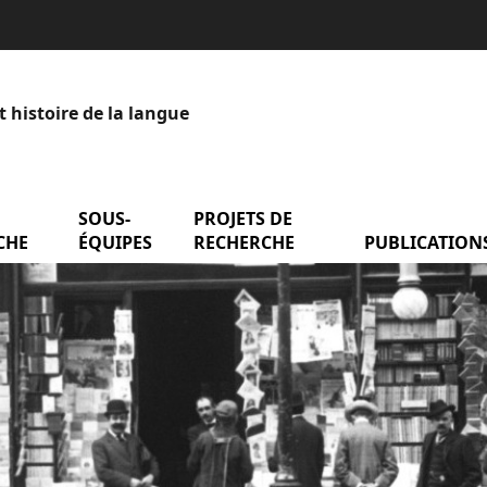
t histoire de la langue
menu Axes de recherche
SOUS-
menu Sous-équipes
PROJETS DE
menu Projets de
entation
CHE
ÉQUIPES
RECHERCHE
PUBLICATION