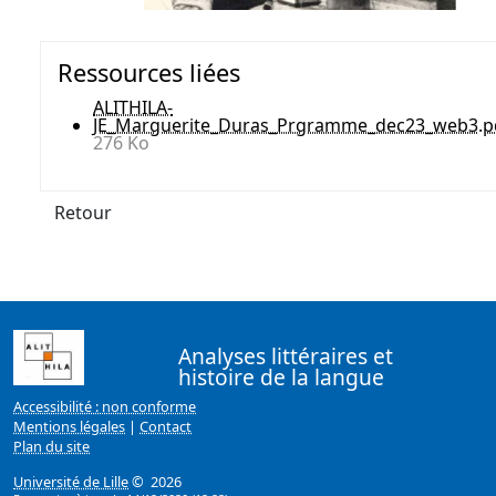
Ressources liées
ALITHILA-
JE_Marguerite_Duras_Prgramme_dec23_web3.p
276 Ko
Retour
Analyses littéraires et
histoire de la langue
Accessibilité : non conforme
Mentions légales
|
Contact
Plan du site
Université de Lille
© 2026