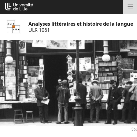
Aller
Cookies management panel
au
M
contenu
Analyses littéraires et histoire de la langue
ULR 1061