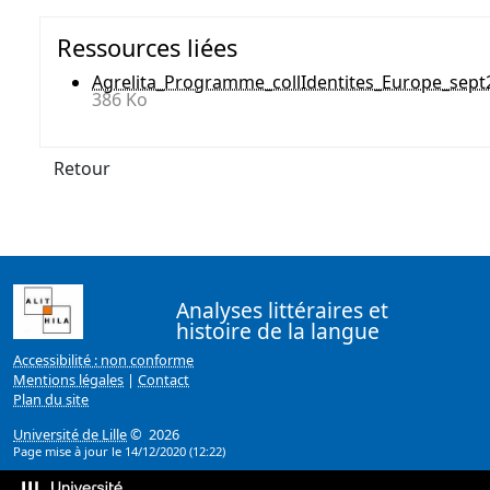
Ressources liées
Agrelita_Programme_collIdentites_Europe_sept
386 Ko
Retour
Analyses littéraires et
histoire de la langue
Accessibilité : non conforme
Mentions légales
|
Contact
Plan du site
Université de Lille
© 2026
Page mise à jour le 14/12/2020 (12:22)