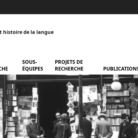
t histoire de la langue
menu Axes de recherche
SOUS-
menu Sous-équipes
PROJETS DE
menu Projets de
entation
CHE
ÉQUIPES
RECHERCHE
PUBLICATION