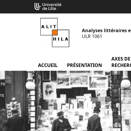
Aller
Cookies management panel
au
contenu
Analyses littéraires e
ULR 1061
AXES DE
ACCUEIL
menu Accueil
PRÉSENTATION
menu Prés
RECHER