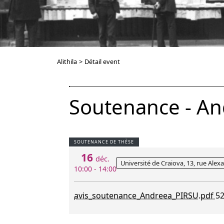
Alithila
>
Détail event
Soutenance - An
SOUTENANCE DE THÈSE
16
déc.
Université de Craiova, 13, rue Alex
10:00 - 14:00
avis_soutenance_Andreea_PIRSU.pdf
52