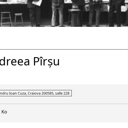
dreea Pîrșu
andru Ioan Cuza, Craiova 200585, salle 228
 Ko