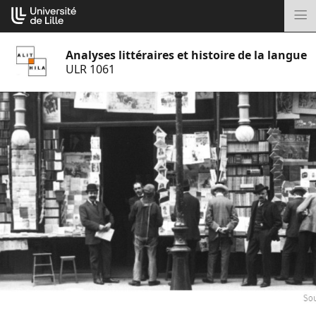
Aller
Cookies management panel
au
M
contenu
Analyses littéraires et histoire de la langue
ULR 1061