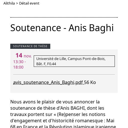
Alithila
>
Détail event
Soutenance - Anis Baghi
SOUTENANCE DE THÈSE
14
nov.
Université de Lille, Campus Pont-de-Bois,
13:30 -
Bât. F, F0.44
18:00
avis_soutenance_Anis_Baghi.pdf
56 Ko
Nous avons le plaisir de vous annoncer la
soutenance de thèse d'Anis BAGHI, dont les
travaux portent sur « (Re)penser les notions
d'engagement et d'historicité romanesque : Mai
68 en France et la Révolution islamique iranienne