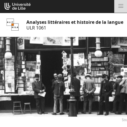
Aller
Cookies management panel
au
M
contenu
Analyses littéraires et histoire de la langue
ULR 1061